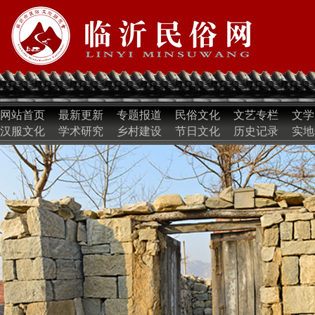
网站首页
最新更新
专题报道
民俗文化
文艺专栏
文学
汉服文化
学术研究
乡村建设
节日文化
历史记录
实地