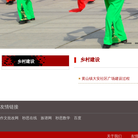
乡村建设
乡村建设
黄山镇大安社区广场建设过程
友情链接
作文批改网
秒思在线
族谱网
秒思数学
百度
关于我们
友