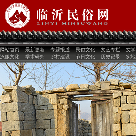
网站首页
最新更新
专题报道
民俗文化
文艺专栏
文学
汉服文化
学术研究
乡村建设
节日文化
历史记录
实地