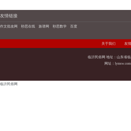
友情链接
作文批改网
秒思在线
族谱网
秒思数学
百度
关于我们
友
临沂民俗网 地址：山东省临
网址：
lymsw.com
临沂民俗网