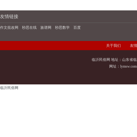
友情链接
作文批改网
秒思在线
族谱网
秒思数学
百度
关于我们
友
临沂民俗网 地址：山东省临
网址：
lymsw.com
临沂民俗网