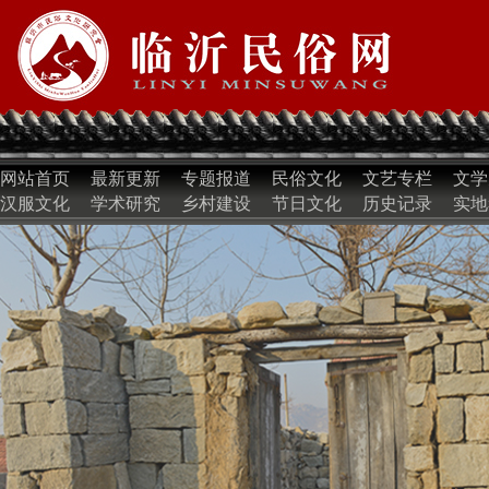
网站首页
最新更新
专题报道
民俗文化
文艺专栏
文学
汉服文化
学术研究
乡村建设
节日文化
历史记录
实地