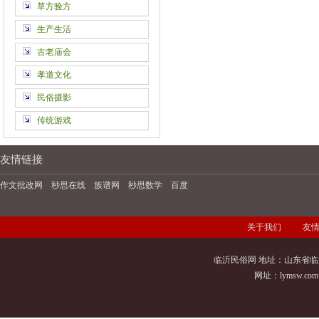
草方验方
生产生活
古老庙会
孝道文化
民俗摄影
传统游戏
友情链接
作文批改网
秒思在线
族谱网
秒思数学
百度
关于我们
友
临沂民俗网 地址：山东省临
网址：
lymsw.com