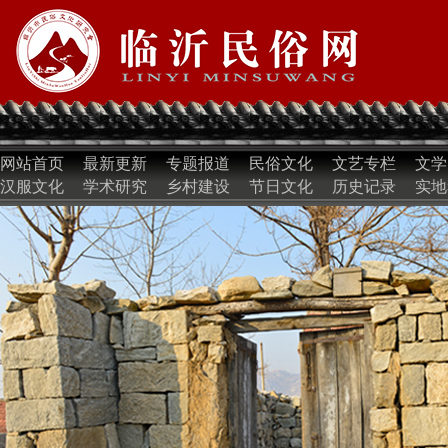
网站首页
最新更新
专题报道
民俗文化
文艺专栏
文学
汉服文化
学术研究
乡村建设
节日文化
历史记录
实地