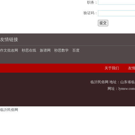
职务：
验证码：
友情链接
作文批改网
秒思在线
族谱网
秒思数学
百度
关于我们
友
临沂民俗网 地址：山东省临
网址：
lymsw.com
临沂民俗网