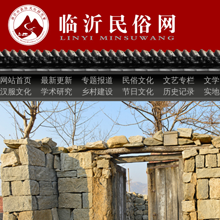
网站首页
最新更新
专题报道
民俗文化
文艺专栏
文学
汉服文化
学术研究
乡村建设
节日文化
历史记录
实地