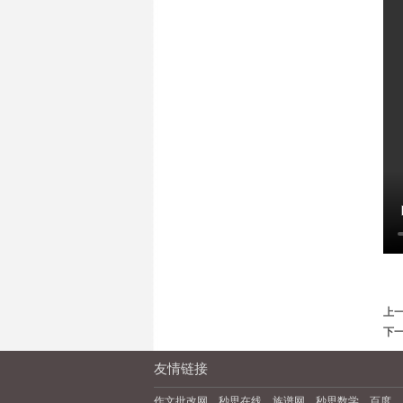
上
下
友情链接
作文批改网
秒思在线
族谱网
秒思数学
百度