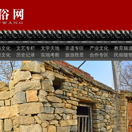
俗文化
文艺专栏
文学天地
非遗专区
产业文化
教育频
日文化
历史记录
实地考察
旅游胜景
合作专区
民俗随