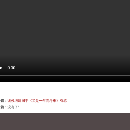
一篇：
读侯培建同学《又是一年高考季》有感
一篇：
没有了!