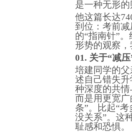
是一种无形的
他这篇长达
7
到位：考前减
的“指南针”。
形势的观察，
0
1. 关于“减
培建同学的
父
述自己错失升
种深度的共情
而是用更宽广
条”。
比起
“
没关系”。
这
耻感和恐惧。