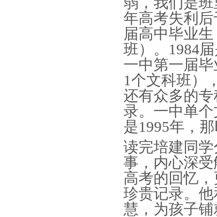
弱，我们是班
年高考失利后
届高中毕业生
班）。198
一中第一届毕
1个文科班），
还有众多的专
录。一中单个
是1995年
读完
培建同学
事，内心深受
高考的回忆，
珍贵记录。
他
慧，为孩子铺