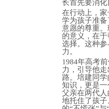
长首先要消化
在
行动上，
家
学
为孩子准
备
意愿的尊重。
的意义，在于
选择。这种参
力。
1984年高
力，引导他走
路。培
建同学
知识，更是一
父亲在两代人
地托住了孩子
的
“不慌张”