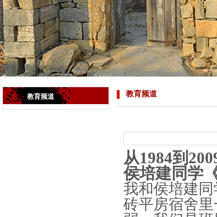
教育频道
教育频道
从1984到
侯培建同学
我和侯培建同
砖平房宿舍里