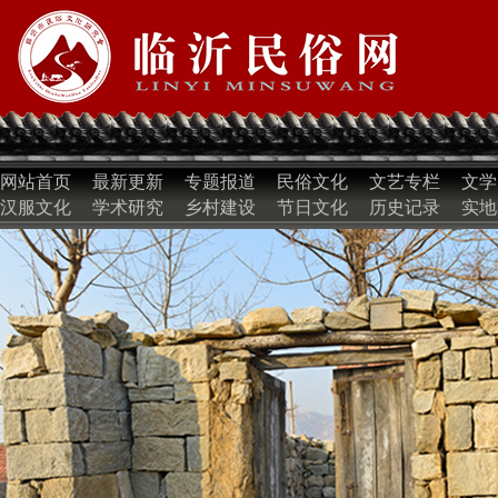
网站首页
最新更新
专题报道
民俗文化
文艺专栏
文学
汉服文化
学术研究
乡村建设
节日文化
历史记录
实地