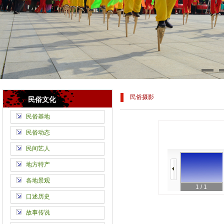
民俗摄影
民俗文化
民俗基地
民俗动态
民间艺人
地方特产
各地景观
1
/ 1
口述历史
故事传说