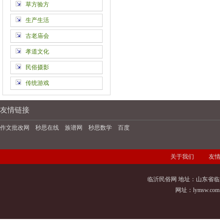
草方验方
生产生活
古老庙会
孝道文化
民俗摄影
传统游戏
友情链接
作文批改网
秒思在线
族谱网
秒思数学
百度
关于我们
友
临沂民俗网 地址：山东省临
网址：
lymsw.com