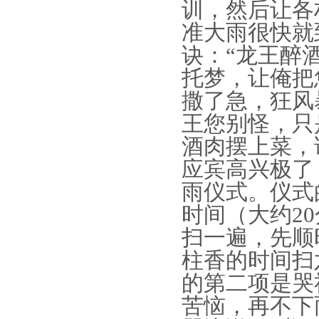
训，然后让各
准大雨很快就
诀：“龙王醉
托梦，让俺把
撒了急，狂风
王您别怪，只
酒肉摆上菜，
应宾高兴极了
雨仪式。仪式
时间（大约2
扫一遍，先顺
柱香的时间扫
的第二项是哭
苦恼，再不下