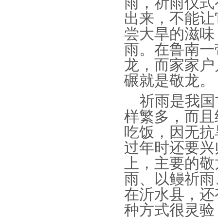
雨，祈雨仪式
出来，不能让
尝大旱的滋味
雨。在鲁南一
龙，而家家户
碾就是敬龙。
祈雨
是我国
样繁多，而且
吃饭，因无抗
过年时还要兴
上，主要的敬
雨、以鳗祈雨
在沂水县，还
种方式很灵验