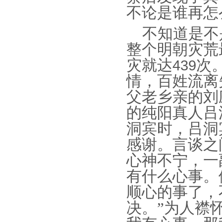
不论是谁再怎
不知道是不
整个明朝灾荒
灾就达
次
439
情，百姓流离
父老乡亲的刘
的纯阳真人吕
洞宾时，吕洞
感谢。言谈之
心神不宁，一
有什么心事。
顺心的事了，
决。”为人襟