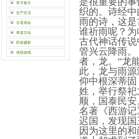
是很重要的事
草方验方
织的。诗经中
生产生活
雨的诗，这是
古老庙会
谁祈雨呢？为
孝道文化
古代神话传说
民俗摄影
管兴云降雨。
传统游戏
者，龙。”龙
此，
龙与雨源
仰中根深蒂固
姓，举行祭祀
顺，国泰民安
名著《西游记
迟国，发现国
因为这里的和