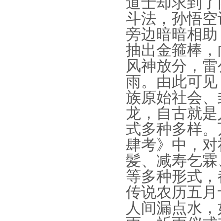
道士却求到了
斗法，孙悟空
旁边暗暗相助
抽出金箍棒，
风神放分，雷
雨。由此可见
族原始社会、
龙，自古就是
式多种
多样。
肆考》中，对
髪、减寿乞霖
等多种形式，
传说农历五月
人间漏点水，