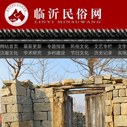
网站首页
最新更新
专题报道
民俗文化
文艺专栏
文学
汉服文化
学术研究
乡村建设
节日文化
历史记录
实地