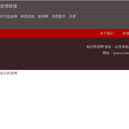
友情链接
作文批改网
秒思在线
族谱网
秒思数学
百度
关于我们
友
临沂民俗网 地址：山东省临
网址：
lymsw.com
临沂民俗网