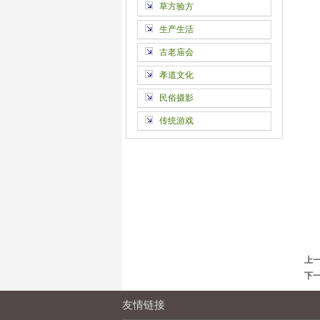
草方验方
生产生活
古老庙会
孝道文化
民俗摄影
传统游戏
上
下
友情链接