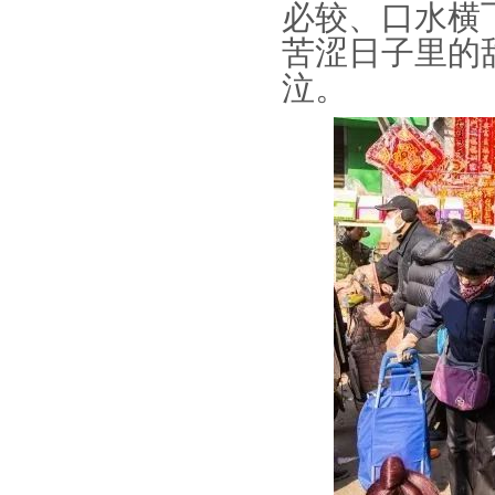
必较、口水横
苦涩日子里的
泣。