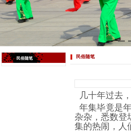
民俗随笔
民俗随笔
几十年过去，
年集毕竟是年
杂杂，悉数登
集的热闹，人